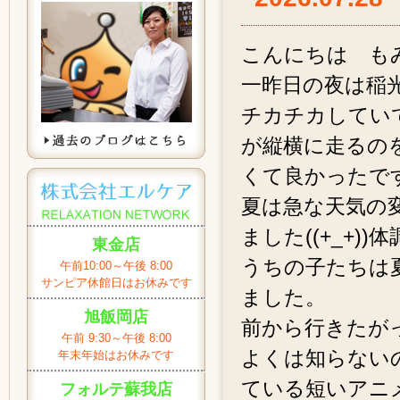
こんにちは もみ
一昨日の夜は稲
チカチカしてい
が縦横に走るの
くて良かったで
夏は急な天気の
ました((+_+)
東金店
うちの子たちは
午前10:00～午後 8:00
サンピア休館日はお休みです
ました。
旭飯岡店
前から行きたが
午前 9:30～午後 8:00
よくは知らない
年末年始はお休みです
ている短いアニ
フォルテ蘇我店