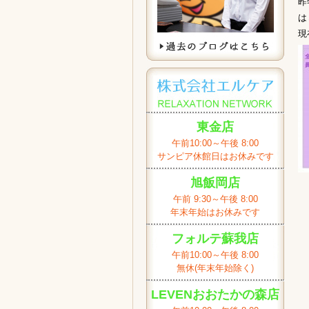
昨
は
現
東金店
午前10:00～午後 8:00
サンピア休館日はお休みです
旭飯岡店
午前 9:30～午後 8:00
年末年始はお休みです
フォルテ蘇我店
午前10:00～午後 8:00
無休(年末年始除く)
LEVENおおたかの森店