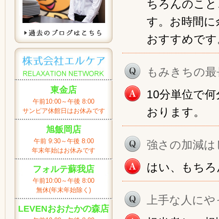
ちろんのこと
す。お時間に
おすすめです
もみきちの最
東金店
10分単位で
午前10:00～午後 8:00
おります。
サンピア休館日はお休みです
旭飯岡店
午前 9:30～午後 8:00
強さの加減は
年末年始はお休みです
はい、もちろ
フォルテ蘇我店
午前10:00～午後 8:00
無休(年末年始除く)
上手な人にや
LEVENおおたかの森店