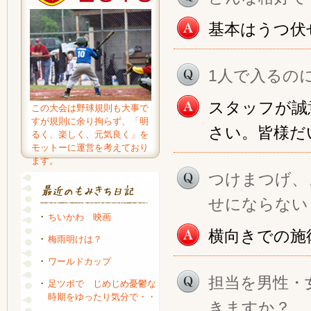
基本はうつ伏
1人で入るの
スタッフが誠
この大会は野球規則も大事で
すが規則に余り拘らず、「明
さい。皆様だ
るく、楽しく、元気良く」を
モットーに運営を考えており
ます。
つけまつげ、
せにならない
ちいかわ 映画
横向きでの施
梅雨明けは？
ワールドカップ
担当を男性・
足ツボで じめじめ憂鬱な
時期をゆったり気分で・・
きますか？