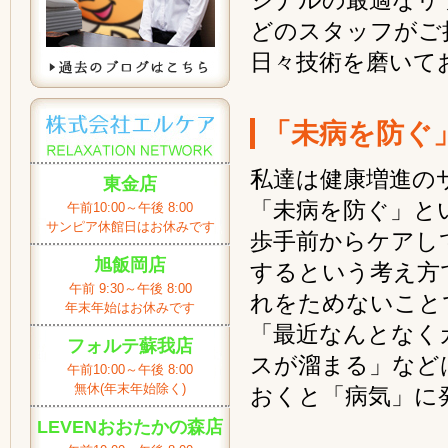
ジナルの最適なリ
どのスタッフがご
日々技術を磨いて
「未病を防ぐ
私達は健康増進の
東金店
「未病を防ぐ」と
午前10:00～午後 8:00
サンピア休館日はお休みです
歩手前からケアし
旭飯岡店
するという考え方
午前 9:30～午後 8:00
れをためないこと
年末年始はお休みです
「最近なんとなく
フォルテ蘇我店
スが溜まる」など
午前10:00～午後 8:00
無休(年末年始除く)
おくと「病気」に
LEVENおおたかの森店