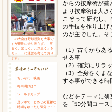
からの按摩術が盛
より按摩術は大き
こぞって研究し、
の手技を作り上げま
のが主でした。そ
この大会は野球規則も大事で
すが規則に余り拘らず、「明
るく、楽しく、元気良く」を
（1）古くからあ
モットーに運営を考えており
せる事。
ます。
（2）確実にリラ
（3）全身をくま
ちいかわ 映画
する事ができる時
梅雨明けは？
ワールドカップ
などをテーマに研
足ツボで じめじめ憂鬱な
を「50分間コー
時期をゆったり気分で・・